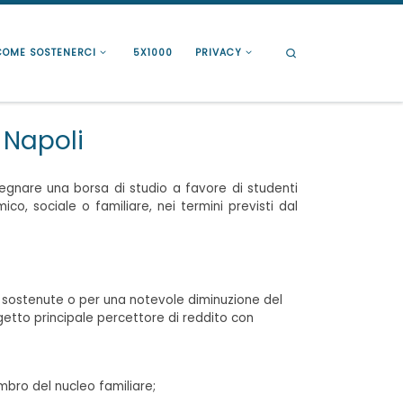
Search
COME SOSTENERCI
5X1000
PRIVACY
 Napoli
gnare una borsa di studio a favore di studenti
co, sociale o familiare, nei termini previsti dal
e sostenute o per una notevole diminuzione del
getto principale percettore di reddito con
embro del nucleo familiare;