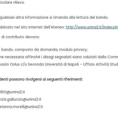
colare rilievo.
 qualsiasi altra informazione si rimanda alla lettura del bando.
bblicato nel sito internet dell’Ateneo:
http://www.unina2.it/index.p
 di contributo devono:
 nel bando, composto da domanda, modulo privacy;
 necessaria affinchè i disagi segnalati siano valutati dalla Comm
aolo Onlus c/o Seconda Università di Napoli – Ufficio Attività Stud
denti possono rivolgersi ai seguenti riferimenti:
llitti@unina2.it
zia.galluccio@unina2.it
rianna.morelli@unina2.it