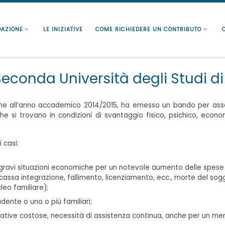
DAZIONE
LE INIZIATIVE
COME RICHIEDERE UN CONTRIBUTO
Seconda Università degli Studi di
ione all’anno accademico 2014/2015, ha emesso un bando per asse
he si trovano in condizioni di svantaggio fisico, psichico, economi
 casi:
in gravi situazioni economiche per un notevole aumento delle spes
cassa integrazione, fallimento, licenziamento, ecc., morte del sog
leo familiare);
dente o uno o più familiari;
bilitative costose, necessità di assistenza continua, anche per un m