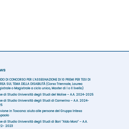
ws
DO DI CONCORSO PER L’ASSEGNAZIONE DI 10 PREMI PER TESI DI
REA SUL TEMA DELLA DISABILITÀ (Corso Triennale, Laurea
istrale o Magistrale a ciclo unico, Master di I o II livello)
se di Studio Università degli Studi del Molise – A.A. 2024-2025
se di Studio Università degli Studi di Camerino – A.A. 2024-
25
uvione in Toscana: aiuto alle persone del Gruppo Intesa
paolo
se di Studio Università degli Studi di Bari “Aldo Moro” – A.A.
22- 2023