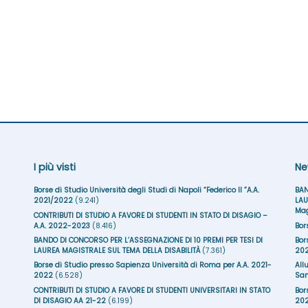
I più visti
Ne
Borse di Studio Università degli Studi di Napoli “Federico II ”A.A.
BAN
2021/2022
(9.241)
LAU
Mag
CONTRIBUTI DI STUDIO A FAVORE DI STUDENTI IN STATO DI DISAGIO –
A.A. 2022-2023
(8.416)
Bor
BANDO DI CONCORSO PER L’ASSEGNAZIONE DI 10 PREMI PER TESI DI
Bor
LAUREA MAGISTRALE SUL TEMA DELLA DISABILITÀ
(7.361)
20
Borse di Studio presso Sapienza Università di Roma per A.A. 2021-
All
2022
(6.528)
San
CONTRIBUTI DI STUDIO A FAVORE DI STUDENTI UNIVERSITARI IN STATO
Bor
DI DISAGIO AA 21-22
(6.199)
20