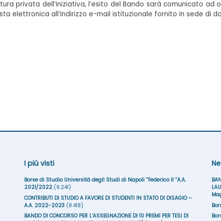
natura privata dell’iniziativa, l’esito del Bando sarà comunicato a
a elettronica all’indirizzo e-mail istituzionale fornito in sede di
I più visti
Ne
Borse di Studio Università degli Studi di Napoli “Federico II ”A.A.
BAN
2021/2022
(9.241)
LAU
Mag
CONTRIBUTI DI STUDIO A FAVORE DI STUDENTI IN STATO DI DISAGIO –
A.A. 2022-2023
(8.418)
Bor
BANDO DI CONCORSO PER L’ASSEGNAZIONE DI 10 PREMI PER TESI DI
Bor