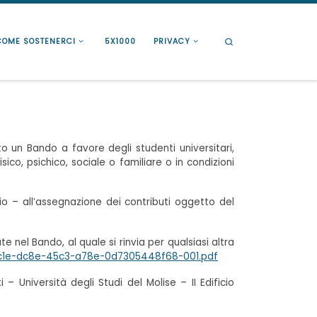
Search
COME SOSTENERCI
5X1000
PRIVACY
to un Bando a favore degli studenti universitari,
sico, psichico, sociale o familiare o in condizioni
o – all’assegnazione dei contributi oggetto del
 nel Bando, al quale si rinvia per qualsiasi altra
534c1e-dc8e-45c3-a78e-0d7305448f68-001.pdf
 – Università degli Studi del Molise – II Edificio