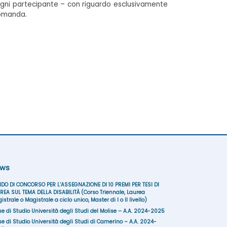
d ogni partecipante – con riguardo esclusivamente
 domanda.
ws
DO DI CONCORSO PER L’ASSEGNAZIONE DI 10 PREMI PER TESI DI
REA SUL TEMA DELLA DISABILITÀ (Corso Triennale, Laurea
istrale o Magistrale a ciclo unico, Master di I o II livello)
se di Studio Università degli Studi del Molise – A.A. 2024-2025
se di Studio Università degli Studi di Camerino – A.A. 2024-