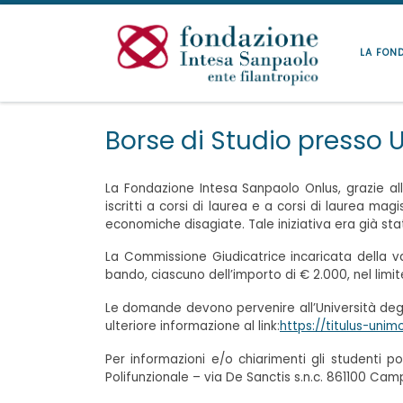
Passa al contenuto
LA FON
Borse di Studio presso U
La Fondazione Intesa Sanpaolo Onlus, grazie alla
iscritti a corsi di laurea e a corsi di laurea mag
economiche disagiate. Tale iniziativa era già stat
La Commissione Giudicatrice incaricata della v
bando, ciascuno dell’importo di € 2.000, nel limi
Le domande devono pervenire all’Università degli
ulteriore informazione al link:
https://titulus-un
Per informazioni e/o chiarimenti gli studenti pot
Polifunzionale – via De Sanctis s.n.c. 861100 Ca