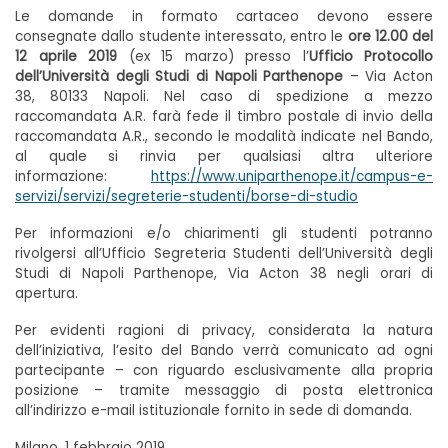
Le domande in formato cartaceo devono essere
consegnate dallo studente interessato, entro le
ore 12.00 del
12 aprile 2019
(ex 15 marzo) presso l’
Ufficio Protocollo
dell’Università degli Studi di Napoli Parthenope
– Via Acton
38, 80133 Napoli. Nel caso di spedizione a mezzo
raccomandata A.R. farà fede il timbro postale di invio della
raccomandata A.R., secondo le modalità indicate nel Bando,
al quale si rinvia per qualsiasi altra ulteriore
informazione:
https://www.uniparthenope.it/campus-e-
servizi/servizi/segreterie-studenti/borse-di-studio
Per informazioni e/o chiarimenti gli studenti potranno
rivolgersi all’Ufficio Segreteria Studenti dell’Università degli
Studi di Napoli Parthenope, Via Acton 38 negli orari di
apertura.
Per evidenti ragioni di privacy, considerata la natura
dell’iniziativa, l’esito del Bando verrà comunicato ad ogni
partecipante – con riguardo esclusivamente alla propria
posizione – tramite messaggio di posta elettronica
all’indirizzo e-mail istituzionale fornito in sede di domanda.
Milano, 1 febbraio 2019