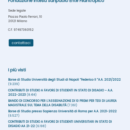
Fondazione Intesa Sanpaolo Ente Filantropico
Sede legale
Piazza Paolo Ferrari, 10
20121 Milano
C.F. 97497360152
contattaci
I più visti
Borse di Studio Università degli Studi di Napoli “Federico II ”A.A. 2021/2022
(9.239)
CONTRIBUTI DI STUDIO A FAVORE DI STUDENTI IN STATO DI DISAGIO – A.A.
2022-2023
(8.414)
BANDO DI CONCORSO PER L’ASSEGNAZIONE DI 10 PREMI PER TESI DI LAUREA
MAGISTRALE SUL TEMA DELLA DISABILITÀ
(7.361)
Borse di Studio presso Sapienza Università di Roma per A.A. 2021-2022
(6.527)
CONTRIBUTI DI STUDIO A FAVORE DI STUDENTI UNIVERSITARI IN STATO DI
DISAGIO AA 21-22
(6.198)