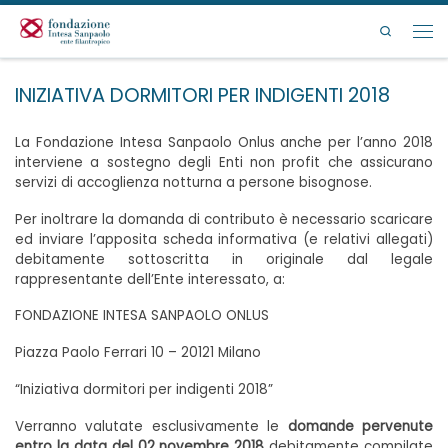
Passa al contenuto
Search
Men
INIZIATIVA DORMITORI PER INDIGENTI 2018
La Fondazione Intesa Sanpaolo Onlus anche per l’anno 2018
interviene a sostegno degli Enti non profit che assicurano
servizi di accoglienza notturna a persone bisognose.
Per inoltrare la domanda di contributo è necessario scaricare
ed inviare l’apposita scheda informativa (e relativi allegati)
debitamente sottoscritta in originale dal legale
rappresentante dell’Ente interessato, a:
FONDAZIONE INTESA SANPAOLO ONLUS
Piazza Paolo Ferrari 10 – 20121 Milano
“Iniziativa dormitori per indigenti 2018”
Verranno valutate esclusivamente le
domande pervenute
entro la data del 02 novembre 2018
debitamente compilate