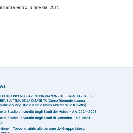
ilmente entro la fine del 2017.
ws
DO DI CONCORSO PER L’ASSEGNAZIONE DI 10 PREMI PER TESI DI
REA SUL TEMA DELLA DISABILITÀ (Corso Triennale, Laurea
istrale o Magistrale a ciclo unico, Master di I o II livello)
se di Studio Università degli Studi del Molise – A.A. 2024-2025
se di Studio Università degli Studi di Camerino – A.A. 2024-
25
uvione in Toscana: aiuto alle persone del Gruppo Intesa