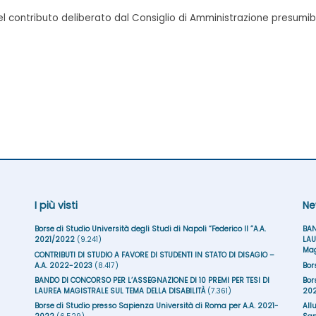
del contributo deliberato dal Consiglio di Amministrazione presumib
I più visti
Ne
Borse di Studio Università degli Studi di Napoli “Federico II ”A.A.
BAN
2021/2022
(9.241)
LAU
Mag
CONTRIBUTI DI STUDIO A FAVORE DI STUDENTI IN STATO DI DISAGIO –
A.A. 2022-2023
(8.417)
Bor
BANDO DI CONCORSO PER L’ASSEGNAZIONE DI 10 PREMI PER TESI DI
Bor
LAUREA MAGISTRALE SUL TEMA DELLA DISABILITÀ
(7.361)
20
Borse di Studio presso Sapienza Università di Roma per A.A. 2021-
All