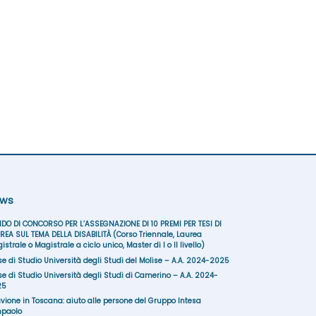
ws
DO DI CONCORSO PER L’ASSEGNAZIONE DI 10 PREMI PER TESI DI
REA SUL TEMA DELLA DISABILITÀ (Corso Triennale, Laurea
istrale o Magistrale a ciclo unico, Master di I o II livello)
se di Studio Università degli Studi del Molise – A.A. 2024-2025
se di Studio Università degli Studi di Camerino – A.A. 2024-
25
uvione in Toscana: aiuto alle persone del Gruppo Intesa
paolo