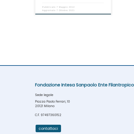
Pubblicato
7 Maggio 2012
Aggiornato
7 Ottobre 2021
Fondazione Intesa Sanpaolo Ente Filantropico
Sede legale
Piazza Paolo Ferrari, 10
20121 Milano
C.F. 97497360152
contattaci