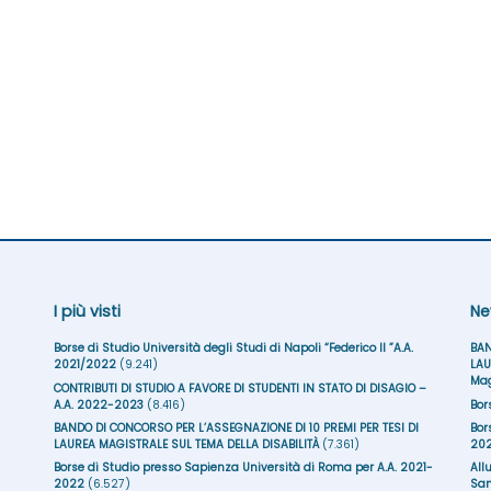
I più visti
Ne
Borse di Studio Università degli Studi di Napoli “Federico II ”A.A.
BAN
2021/2022
(9.241)
LAU
Mag
CONTRIBUTI DI STUDIO A FAVORE DI STUDENTI IN STATO DI DISAGIO –
A.A. 2022-2023
(8.416)
Bor
BANDO DI CONCORSO PER L’ASSEGNAZIONE DI 10 PREMI PER TESI DI
Bor
LAUREA MAGISTRALE SUL TEMA DELLA DISABILITÀ
(7.361)
20
Borse di Studio presso Sapienza Università di Roma per A.A. 2021-
All
2022
(6.527)
San