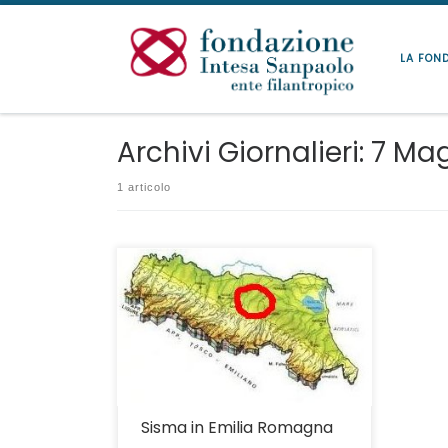
Passa al contenuto
LA FON
Archivi Giornalieri:
7 Mag
1 articolo
Il sisma che ha recentemente colpito
numerosi comuni dell’Emilia Romagna ha
comportato per molte famiglie notevoli
disagi nonchè il forzato allontanamento
dalla propria abitazione. La Fondazione
Intesa Sanpaolo ONLUS interviene nei
confronti dei dipendenti del Gruppo Intesa
Sanpaolo vittime delle predette difficoltà,
con un contributo una tantum per
fronteggiare le […]
Sisma in Emilia Romagna