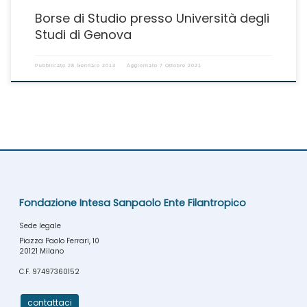
Borse di Studio presso Università degli
Studi di Genova
Pubblicato
28 Gennaio 2013
Aggiornato
7 Ottobre 2021
Fondazione Intesa Sanpaolo Ente Filantropico
Sede legale
Piazza Paolo Ferrari, 10
20121 Milano
C.F. 97497360152
contattaci