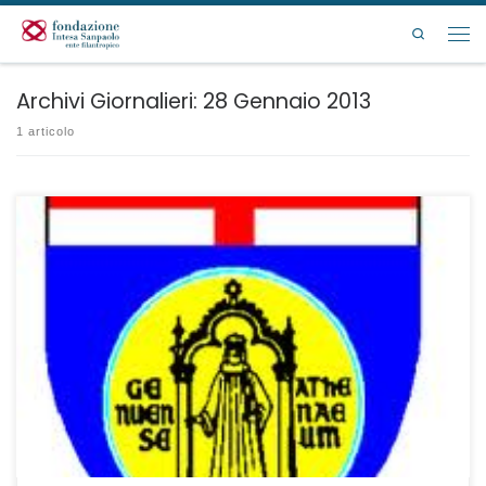
Passa al contenuto
Search
Men
Archivi Giornalieri:
28 Gennaio 2013
1 articolo
La Fondazione Intesa Sanpaolo Onlus ha emesso per l’A.A. 2012/2013 un
bando per l’erogazione, di contributi a favore di studenti universitari
iscritti all’Università degli Studi di Genova che si trovino in condizioni di
svantaggio fisico, psichico, economico, sociale o familiare, nei termini
previsti dal bando in allegato. I contributi possono […]