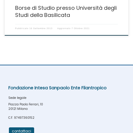
Borse di Studio presso Università degli
Studi della Basilicata
Pubblicato
16 Settembre 2013
Aggiornato
7 Ottobre 2021
Fondazione Intesa Sanpaolo Ente Filantropico
Sede legale
Piazza Paolo Ferrari, 10
20121 Milano
C.F. 97497360152
contattaci