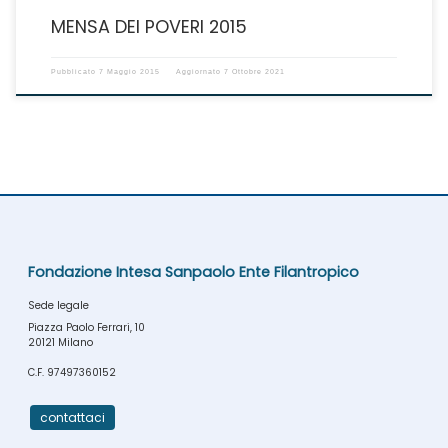
MENSA DEI POVERI 2015
Pubblicato
7 Maggio 2015
Aggiornato
7 Ottobre 2021
Fondazione Intesa Sanpaolo Ente Filantropico
Sede legale
Piazza Paolo Ferrari, 10
20121 Milano
C.F. 97497360152
contattaci