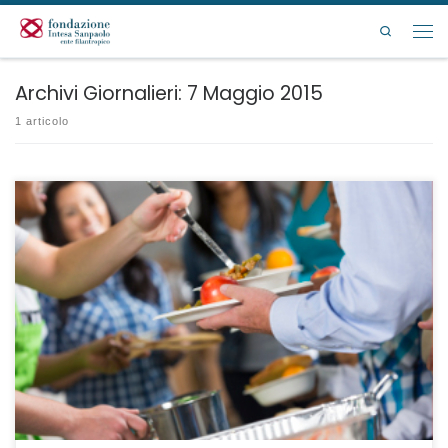
Passa al contenuto
Search
Men
Archivi Giornalieri:
7 Maggio 2015
1 articolo
La Fondazione valuterà le domande che perverranno entro il 10 novembre
2015