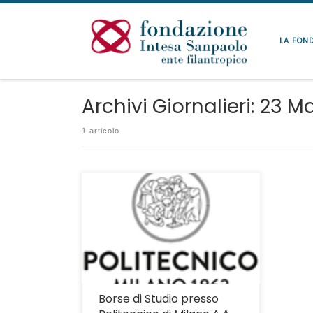
Passa al contenuto
LA FON
Archivi Giornalieri:
23 Ma
1 articolo
Scadenza presentazione domande: 21
aprile 2017.
Borse di Studio presso