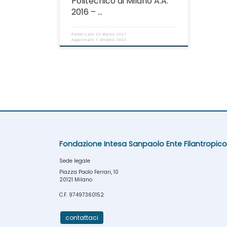
Politecnico di Milano A.A.
2016 – …
Pubblicato
23 Marzo 2017
Aggiornato
7 Ottobre 2021
Fondazione Intesa Sanpaolo Ente Filantropico
Sede legale
Piazza Paolo Ferrari, 10
20121 Milano
C.F. 97497360152
contattaci