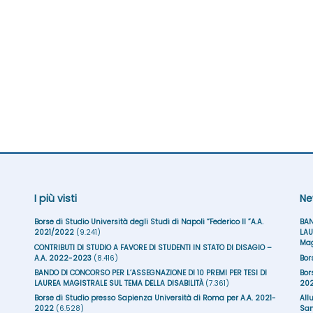
I più visti
Ne
Borse di Studio Università degli Studi di Napoli “Federico II ”A.A.
BAN
2021/2022
(9.241)
LAU
Mag
CONTRIBUTI DI STUDIO A FAVORE DI STUDENTI IN STATO DI DISAGIO –
A.A. 2022-2023
(8.416)
Bor
BANDO DI CONCORSO PER L’ASSEGNAZIONE DI 10 PREMI PER TESI DI
Bor
LAUREA MAGISTRALE SUL TEMA DELLA DISABILITÀ
(7.361)
20
Borse di Studio presso Sapienza Università di Roma per A.A. 2021-
All
2022
(6.528)
San