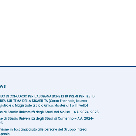
ws
DO DI CONCORSO PER L’ASSEGNAZIONE DI 10 PREMI PER TESI DI
REA SUL TEMA DELLA DISABILITÀ (Corso Triennale, Laurea
istrale o Magistrale a ciclo unico, Master di I o II livello)
se di Studio Università degli Studi del Molise – A.A. 2024-2025
se di Studio Università degli Studi di Camerino – A.A. 2024-
25
uvione in Toscana: aiuto alle persone del Gruppo Intesa
paolo