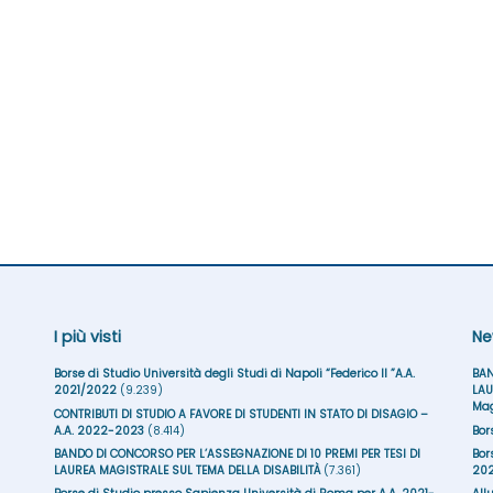
I più visti
Ne
Borse di Studio Università degli Studi di Napoli “Federico II ”A.A.
BAN
2021/2022
(9.239)
LAU
Mag
CONTRIBUTI DI STUDIO A FAVORE DI STUDENTI IN STATO DI DISAGIO –
A.A. 2022-2023
(8.414)
Bor
BANDO DI CONCORSO PER L’ASSEGNAZIONE DI 10 PREMI PER TESI DI
Bor
LAUREA MAGISTRALE SUL TEMA DELLA DISABILITÀ
(7.361)
20