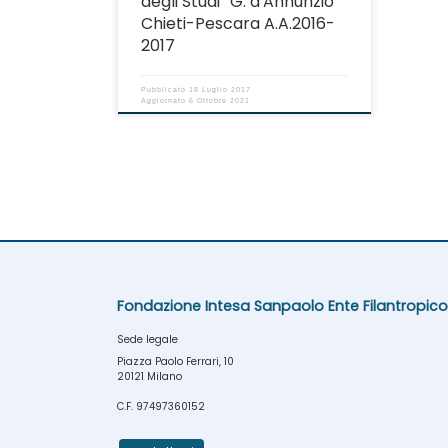
degli Studi “G. d’Annunzio”
Chieti-Pescara A.A.2016-
2017
Pubblicato
18 Luglio 2017
Aggiornato
6 Ottobre 2021
Fondazione Intesa Sanpaolo Ente Filantropico
Sede legale
Piazza Paolo Ferrari, 10
20121 Milano
C.F. 97497360152