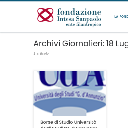
Passa al contenuto
LA FON
Archivi Giornalieri:
18 Lu
1 articolo
Scadenza presentazione domande: 29
settembre 2017.
Borse di Studio Università