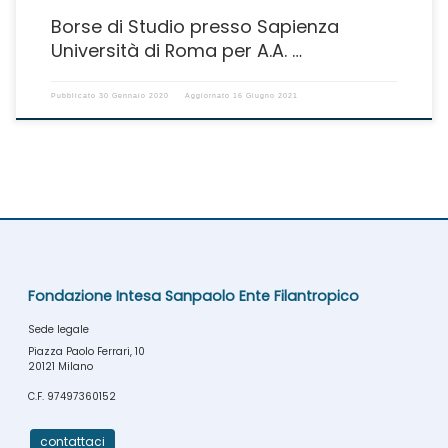
Borse di Studio presso Sapienza
Università di Roma per A.A. …
Pubblicato
30 Gennaio 2020
Aggiornato
16 Giugno 2021
Fondazione Intesa Sanpaolo Ente Filantropico
Sede legale
Piazza Paolo Ferrari, 10
20121 Milano
C.F. 97497360152
contattaci