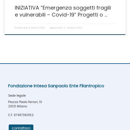
INIZIATIVA “Emergenza soggetti fragili
e vulnerabili – Covid-19” Progetti o …
Pubblicato
8 Aprile 2020
Aggiornato
17 Giugno 2021
Fondazione Intesa Sanpaolo Ente Filantropico
Sede legale
Piazza Paolo Ferrari, 10
20121 Milano
C.F. 97497360152
contattaci