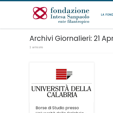
Passa al contenuto
LA FON
Archivi Giornalieri:
21 Ap
1 articolo
Proroga scadenza presentazione
domande: ore 12:00 del 20 maggio 2020.
Borse di Studio presso