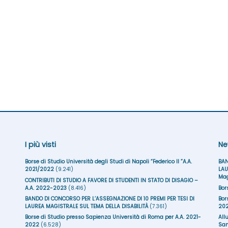
I più visti
Ne
Borse di Studio Università degli Studi di Napoli “Federico II ”A.A.
BAN
2021/2022
(9.241)
LAU
Mag
CONTRIBUTI DI STUDIO A FAVORE DI STUDENTI IN STATO DI DISAGIO –
A.A. 2022-2023
(8.416)
Bor
BANDO DI CONCORSO PER L’ASSEGNAZIONE DI 10 PREMI PER TESI DI
Bor
LAUREA MAGISTRALE SUL TEMA DELLA DISABILITÀ
(7.361)
20
Borse di Studio presso Sapienza Università di Roma per A.A. 2021-
All
2022
(6.528)
San