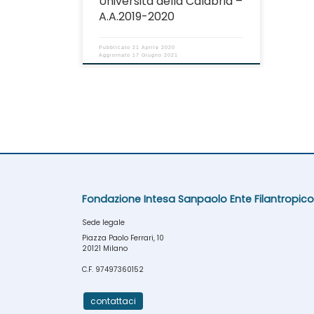
Università della Calabria –
A.A.2019-2020
Pubblicato
21 Aprile 2020
Aggiornato
17 Giugno 2021
Fondazione Intesa Sanpaolo Ente Filantropico
Sede legale
Piazza Paolo Ferrari, 10
20121 Milano
C.F. 97497360152
contattaci