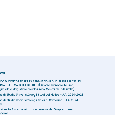
ws
DO DI CONCORSO PER L’ASSEGNAZIONE DI 10 PREMI PER TESI DI
REA SUL TEMA DELLA DISABILITÀ (Corso Triennale, Laurea
istrale o Magistrale a ciclo unico, Master di I o II livello)
se di Studio Università degli Studi del Molise – A.A. 2024-2025
se di Studio Università degli Studi di Camerino – A.A. 2024-
25
uvione in Toscana: aiuto alle persone del Gruppo Intesa
paolo