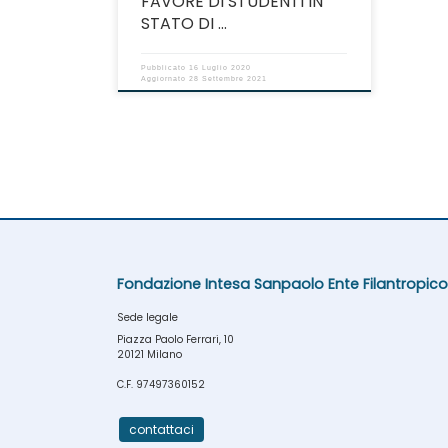
FAVORE DI STUDENTI IN
STATO DI …
Pubblicato
16 Luglio 2020
Aggiornato
28 Settembre 2021
Fondazione Intesa Sanpaolo Ente Filantropico
Sede legale
Piazza Paolo Ferrari, 10
20121 Milano
C.F. 97497360152
contattaci