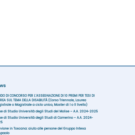
ws
DO DI CONCORSO PER L’ASSEGNAZIONE DI 10 PREMI PER TESI DI
REA SUL TEMA DELLA DISABILITÀ (Corso Triennale, Laurea
istrale o Magistrale a ciclo unico, Master di I o II livello)
se di Studio Università degli Studi del Molise – A.A. 2024-2025
se di Studio Università degli Studi di Camerino – A.A. 2024-
25
uvione in Toscana: aiuto alle persone del Gruppo Intesa
paolo