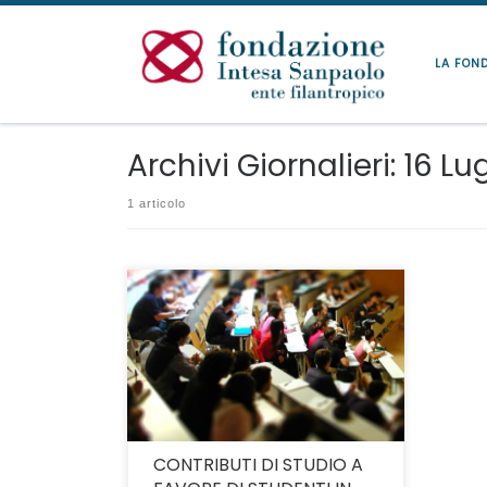
Passa al contenuto
LA FON
Archivi Giornalieri:
16 Lu
1 articolo
Attività riservata esclusivamente alle
Università Statali Italiane. Scadenza
iniziativa il 15 settembre 2020.
CONTRIBUTI DI STUDIO A