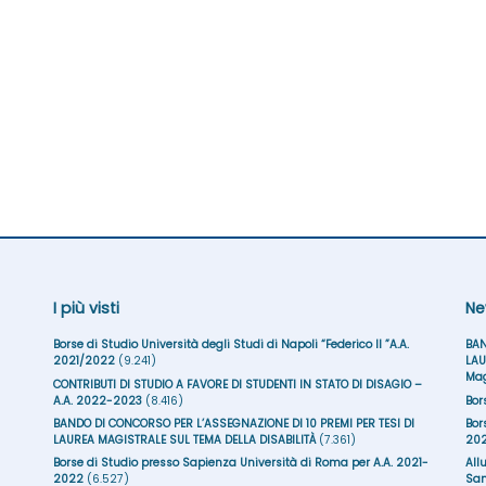
I più visti
Ne
Borse di Studio Università degli Studi di Napoli “Federico II ”A.A.
BAN
2021/2022
(9.241)
LAU
Mag
CONTRIBUTI DI STUDIO A FAVORE DI STUDENTI IN STATO DI DISAGIO –
A.A. 2022-2023
(8.416)
Bor
BANDO DI CONCORSO PER L’ASSEGNAZIONE DI 10 PREMI PER TESI DI
Bor
LAUREA MAGISTRALE SUL TEMA DELLA DISABILITÀ
(7.361)
20
Borse di Studio presso Sapienza Università di Roma per A.A. 2021-
All
2022
(6.527)
San