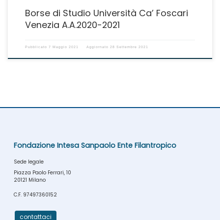
Borse di Studio Università Ca’ Foscari
Venezia A.A.2020-2021
Pubblicato
7 Maggio 2021
Aggiornato
28 Settembre 2021
Fondazione Intesa Sanpaolo Ente Filantropico
Sede legale
Piazza Paolo Ferrari, 10
20121 Milano
C.F. 97497360152
contattaci