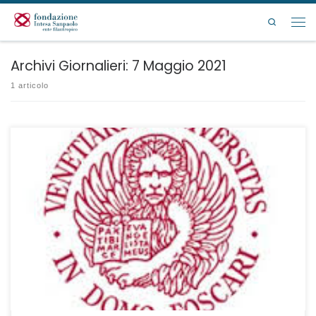
Passa al contenuto
Search
Men
Archivi Giornalieri:
7 Maggio 2021
1 articolo
Riapertura termine di presentazione delle domande: ore 12:30 del 11
giugno 2021.