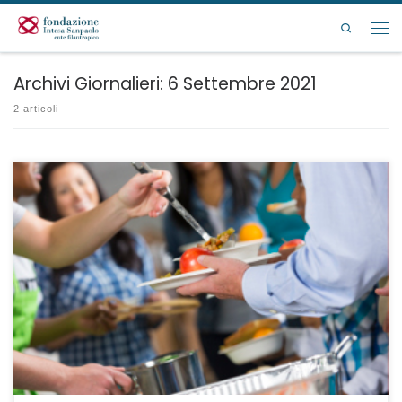
Passa al contenuto
Search
Men
Archivi Giornalieri:
6 Settembre 2021
2 articoli
Scadenza iniziativa 8 ottobre 2021 con previsione di chiusura anticipata
al raggiungimento delle 100 adesioni