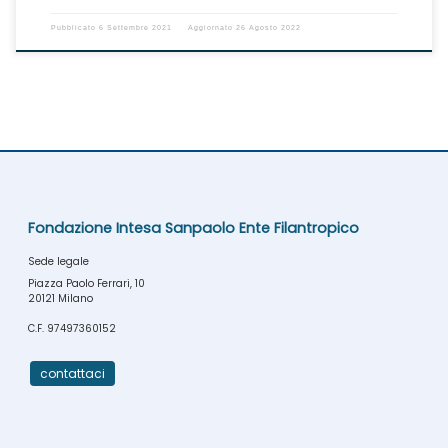
Pubblicato
6 Settembre 2021
Aggiornato
26 Agosto 2022
Fondazione Intesa Sanpaolo Ente Filantropico
Sede legale
Piazza Paolo Ferrari, 10
20121 Milano
C.F. 97497360152
contattaci