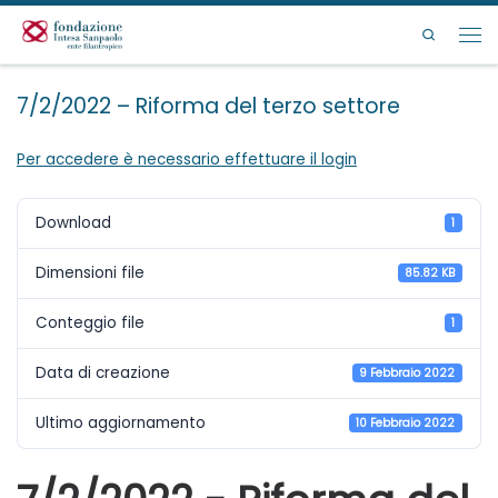
Passa al contenuto
Search
Men
7/2/2022 – Riforma del terzo settore
Per accedere è necessario effettuare il login
Download
1
Dimensioni file
85.82 KB
Conteggio file
1
Data di creazione
9 Febbraio 2022
Ultimo aggiornamento
10 Febbraio 2022